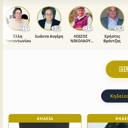
🇨🇾
🇬🇷
🇨🇾
🇬🇷
Έλλη
Ιωάννα Αυγέρη
ΛΟΙΖΟΣ
Χρήστος
Ανδ
απαντωνίου
ΝΙΚΟΛΑΟΥ
Βράντζας
ΧΡΙΣΤΟΔΟΥΛΟΥ
🇬
Κηδείες
ΚΗΔΕΙΑ
ΚΗΔΕ