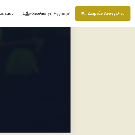
με εμάς
Επικοινωνία
ή
Σύνδεση
Εγγραφή
Δωρεάν Αναγγελίες