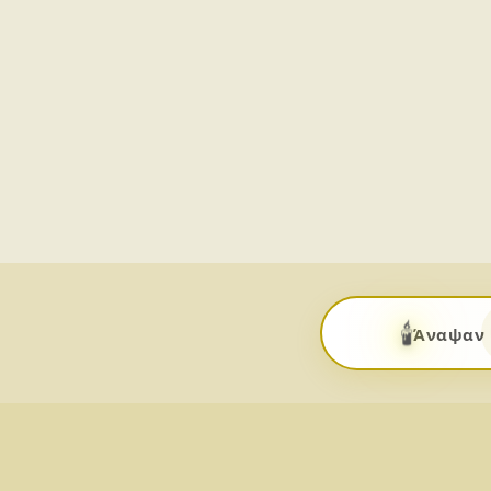
🕯️
Άναψαν