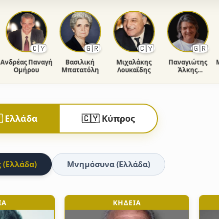
🇨🇾
🇬🇷
🇨🇾
🇬🇷
ρέας Παναγή
Βασιλική
Μιχαλάκης
Παναγιώτης
Μαρί
Ομήρου
Μπατατόλη
Λουκαΐδης
Άλκης
Φιορέντης
 Ελλάδα
🇨🇾 Κύπρος
 (Ελλάδα)
Μνημόσυνα (Ελλάδα)
ΙΑ
ΚΗΔΕΙΑ