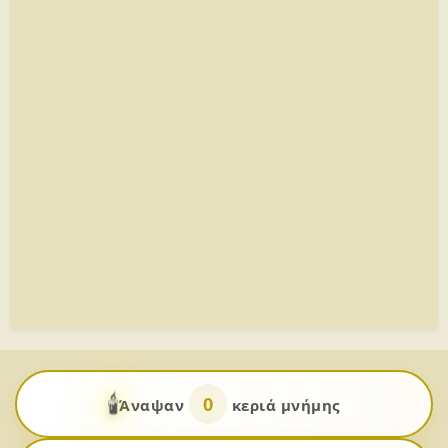
🕯️
0
Άναψαν
κεριά μνήμης