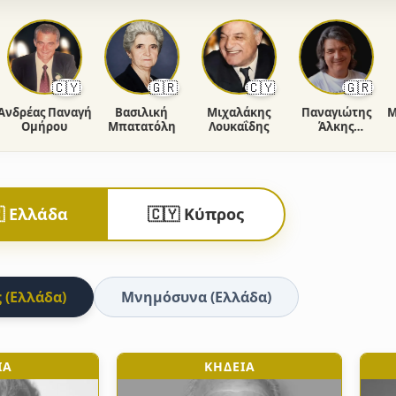
🇨🇾
🇬🇷
🇨🇾
🇬🇷
έας Παναγή
Βασιλική
Μιχαλάκης
Παναγιώτης
Μαρία
Ομήρου
Μπατατόλη
Λουκαΐδης
Άλκης
Φιορέντης
 Ελλάδα
🇨🇾 Κύπρος
 (Ελλάδα)
Μνημόσυνα (Ελλάδα)
ΙΑ
ΚΗΔΕΙΑ