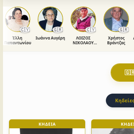
🇨🇾
🇬🇷
🇨🇾
🇬🇷
Έλλη
Ιωάννα Αυγέρη
ΛΟΙΖΟΣ
Χρήστος
Ανδρ
απαντωνίου
ΝΙΚΟΛΑΟΥ
Βράντζας
ΧΡΙΣΤΟΔΟΥΛΟΥ
🇬
Κηδείες
ΚΗΔΕΙΑ
ΚΗΔΕ