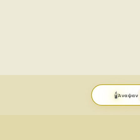
🕯️
Άναψαν