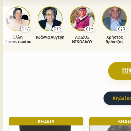
🇨🇾
🇬🇷
🇨🇾
🇬🇷
Έλλη
Ιωάννα Αυγέρη
ΛΟΙΖΟΣ
Χρήστος
Ανδ
απαντωνίου
ΝΙΚΟΛΑΟΥ
Βράντζας
ΧΡΙΣΤΟΔΟΥΛΟΥ
🇬
Κηδείες
ΚΗΔΕΙΑ
ΚΗΔΕ