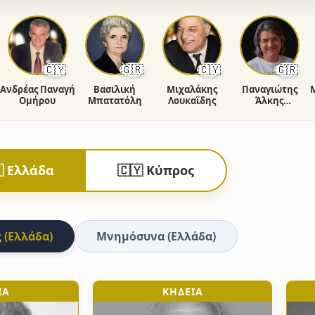
🇨🇾
🇬🇷
🇨🇾
🇬🇷
ρέας Παναγή
Βασιλική
Μιχαλάκης
Παναγιώτης
Μαρί
Ομήρου
Μπατατόλη
Λουκαΐδης
Άλκης
Φιορέντης
 Ελλάδα
🇨🇾 Κύπρος
 (Ελλάδα)
Μνημόσυνα (Ελλάδα)
ΙΑ
ΚΗΔΕΙΑ