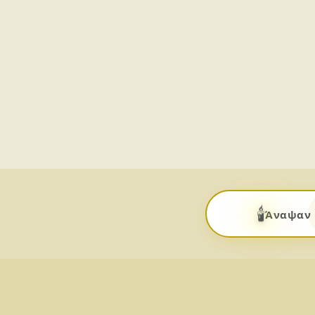
🕯️
Άναψαν