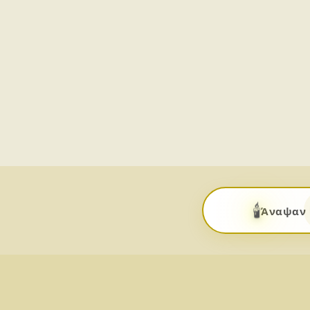
🕯️
Άναψαν