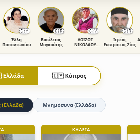
🇨🇾
🇬🇷
🇨🇾
🇬🇷
Έλλη
Βασίλειος
ΛΟΙΖΟΣ
Ιερέας
Ανδρ
παντωνίου
Μαγκούτης
ΝΙΚΟΛΑΟΥ
Ευστράτιος Ζίας
Ο
ΧΡΙΣΤΟΔΟΥΛΟΥ
 Ελλάδα
🇨🇾 Κύπρος
 (Ελλάδα)
Μνημόσυνα (Ελλάδα)
ΙΑ
ΚΗΔΕΙΑ