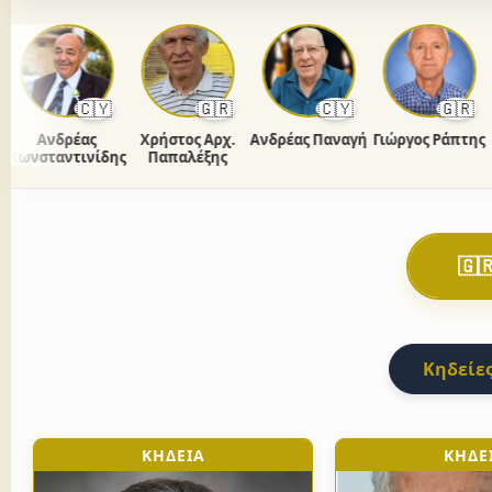
🇨🇾
🇬🇷
🇨🇾
🇬🇷
Ανδρέας
Χρήστος Αρχ.
Ανδρέας Παναγή
Γιώργος Ράπτης
νσταντινίδης
Παπαλέξης
Πα
🇬
Κηδείες
ΚΗΔΕΙΑ
ΚΗΔΕ