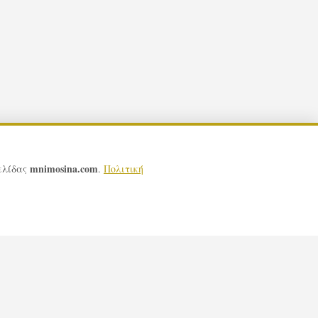
mnimosina.com
σελίδας
.
Πολιτική
ις Σελίδας