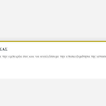
 ΣΑΣ
με την εμπειρία σας και να αναλύσουμε την επισκεψιμότητα της ιστο
0
173
κεριά μνήμης
Επισκέψε