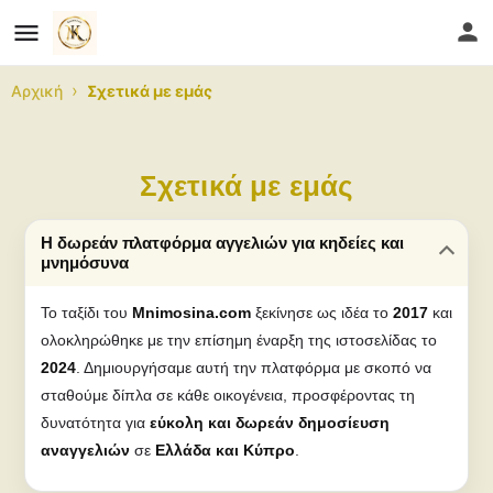
›
Αρχική
Σχετικά με εμάς
Σχετικά με εμάς
Η δωρεάν πλατφόρμα αγγελιών για κηδείες και
μνημόσυνα
Το ταξίδι του
Mnimosina.com
ξεκίνησε ως ιδέα το
2017
και
ολοκληρώθηκε με την επίσημη έναρξη της ιστοσελίδας το
2024
. Δημιουργήσαμε αυτή την πλατφόρμα με σκοπό να
σταθούμε δίπλα σε κάθε οικογένεια, προσφέροντας τη
δυνατότητα για
εύκολη και δωρεάν δημοσίευση
αναγγελιών
σε
Ελλάδα και Κύπρο
.