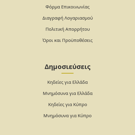
Φόρμα Επικοινωνίας
Διαγραφή Λογαριασμού
Πολιτική Απορρήτου
Όροι και Προϋποθέσεις
Δημοσιεύσεις
Κηδείες για Ελλάδα
Μνημόσυνα για Ελλάδα
Κηδείες για Κύπρο
Μνημόσυνα για Κύπρο