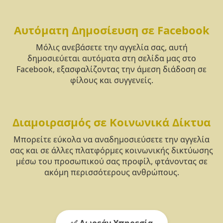
Αυτόματη Δημοσίευση σε Facebook
Μόλις ανεβάσετε την αγγελία σας, αυτή
δημοσιεύεται αυτόματα στη σελίδα μας στο
Facebook, εξασφαλίζοντας την άμεση διάδοση σε
φίλους και συγγενείς.
Διαμοιρασμός σε Κοινωνικά Δίκτυα
Μπορείτε εύκολα να αναδημοσιεύσετε την αγγελία
σας και σε άλλες πλατφόρμες κοινωνικής δικτύωσης
μέσω του προσωπικού σας προφίλ, φτάνοντας σε
ακόμη περισσότερους ανθρώπους.