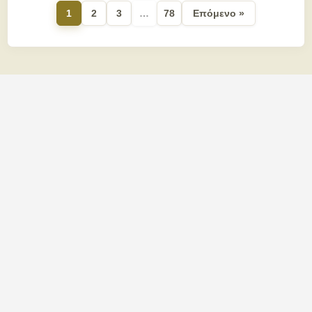
1
2
3
…
78
Επόμενο »