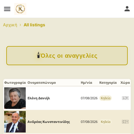
›
Αρχική
All listings
🕯️
Όλες οι αναγγελίες
Φωτογραφία
Ονοματεπώνυμο
Ημ/νία
Κατηγορία
Χώρα
Ελένη Δανιήλ
07/08/2026
🇬🇷
Κηδεία
Ανδρέας Κωνσταντινίδης
07/08/2026
🇨🇾
Κηδεία