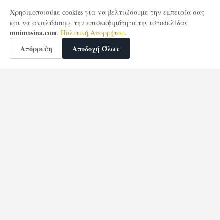
Χρησιμοποιούμε cookies για να βελτιώσουμε την εμπειρία σας
και να αναλύσουμε την επισκεψιμότητα της ιστοσελίδας
mnimosina.com
.
Πολιτική Απορρήτου
.
Απόρριψη
Αποδοχή Όλων
🕯️
0
Άναψαν
κεριά μνήμης
4,614
Επισκέψεις Σελίδας
Σχετικά με μας