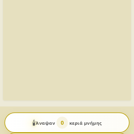
🕯️
0
Άναψαν
κεριά μνήμης