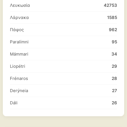
Λευκωσία
42753
Λάρνακα
1585
Πάφος
962
Paralímni
95
Mámmari
34
Liopétri
29
Frénaros
28
Derýneia
27
Dáli
26