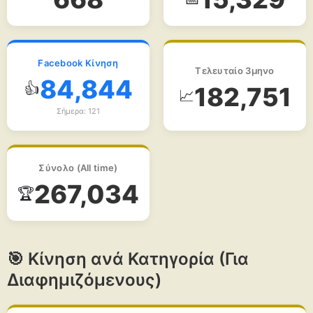
Facebook Κίνηση
Τελευταίο 3μηνο
84,844
👍
182,751
📈
Σήμερα: 121
Σύνολο (All time)
267,034
🏆
🎯 Κίνηση ανά Κατηγορία (Για
Διαφημιζόμενους)