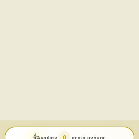
🕯️
0
Άναψαν
κεριά μνήμης