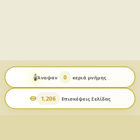
🕯️
0
Άναψαν
κεριά μνήμης
1,206
Επισκέψεις Σελίδας