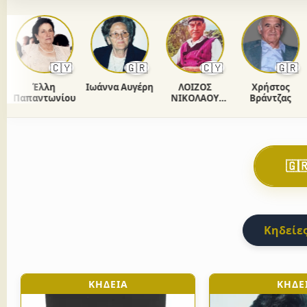
🇨🇾
🇬🇷
🇨🇾
🇬🇷
Έλλη
Ιωάννα Αυγέρη
ΛΟΙΖΟΣ
Χρήστος
Αν
Παπαντωνίου
ΝΙΚΟΛΑΟΥ
Βράντζας
ΧΡΙΣΤΟΔΟΥΛΟΥ
🇬
Κηδείες
ΚΗΔΕΙΑ
ΚΗΔΕ