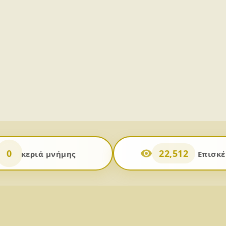
0
22,512
κεριά μνήμης
Επισκέ