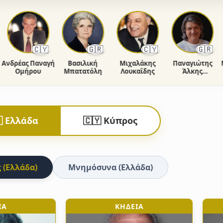
🇨🇾
🇬🇷
🇨🇾
🇬🇷
δρέας Παναγή
Βασιλική
Μιχαλάκης
Παναγιώτης
Μαρ
Ομήρου
Μπατατόλη
Λουκαΐδης
Άλκης
Φιορέντης
 Ελλάδα
🇨🇾 Κύπρος
 (Ελλάδα)
Μνημόσυνα (Ελλάδα)
ΙΑ
ΚΗΔΕΙΑ