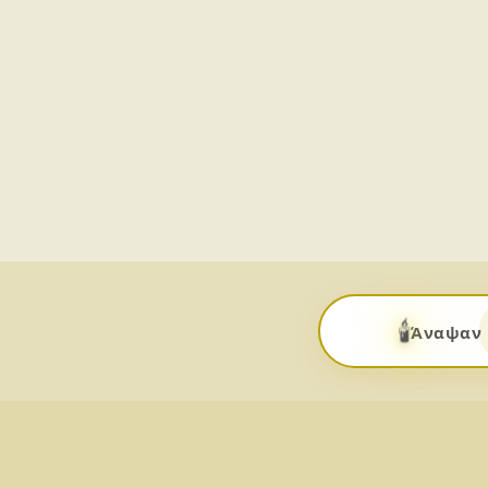
🕯️
Άναψαν