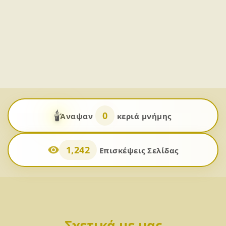
🕯️
0
Άναψαν
κεριά μνήμης
1,242
Επισκέψεις Σελίδας
Σχετικά με μας