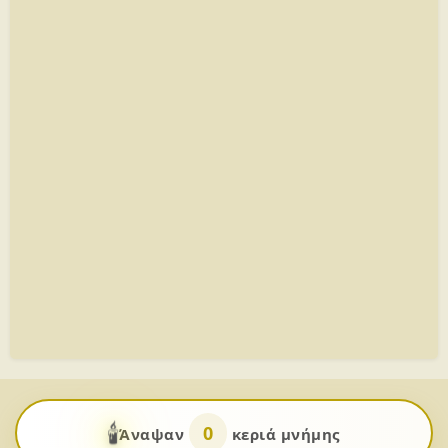
🕯️
0
Άναψαν
κεριά μνήμης