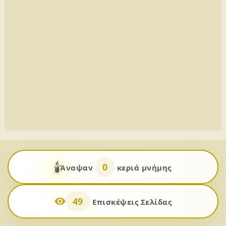
🕯️
0
Άναψαν
κεριά μνήμης
49
Επισκέψεις Σελίδας