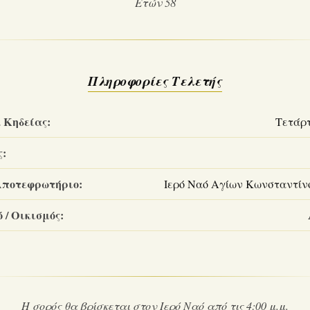
Ετών 58
Πληροφορίες Τελετής
 Κηδείας:
Τετάρτ
ς:
Αποτεφρωτήριο:
Ιερό Ναό Αγίων Κωνσταντίνο
 / Οικισμός:
Η σορός θα βρίσκεται στον Ιερό Ναό από τις 4:00 μ.μ.