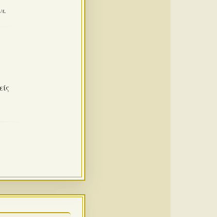
ι.
είς