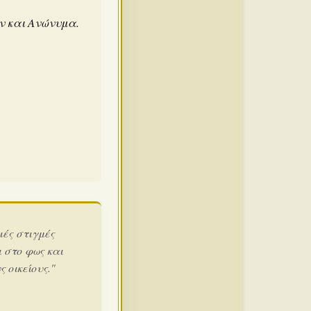
άν και Ανώνυμα.
ιές στιγμές
 στο φως και
 οικείους."