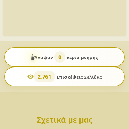
🕯️
0
Άναψαν
κεριά μνήμης
2,761
Επισκέψεις Σελίδας
Σχετικά με μας