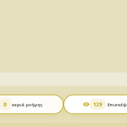
0
129
κεριά μνήμης
Επισκέψε