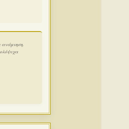
α ανάμνηση.
 ολόψυχα