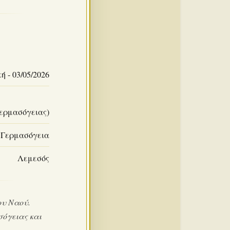
ή - 03/05/2026
Γερμασόγειας)
Γερμασόγεια
Λεμεσός
ου Ναού.
σόγειας και