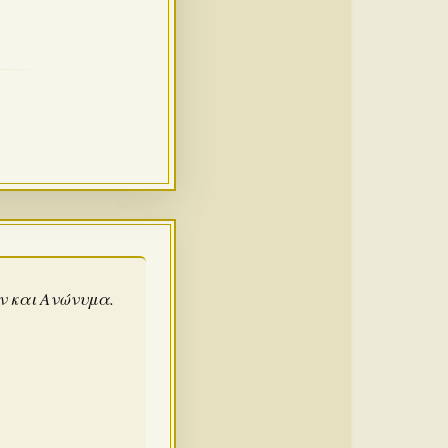
άν και Ανώνυμα.