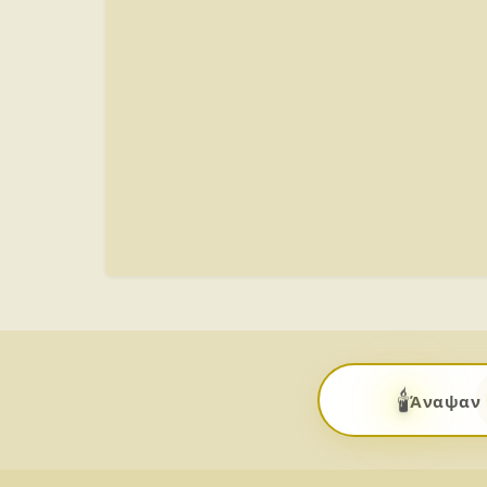
🕯️
Άναψαν