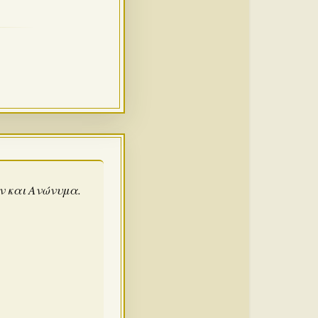
άν και Ανώνυμα.