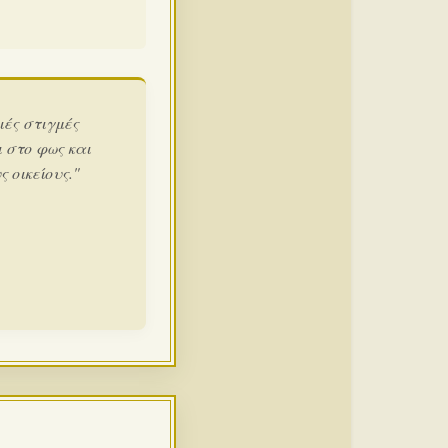
ιές στιγμές
 στο φως και
 οικείους."