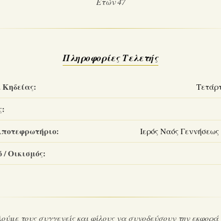
Ετών 47
Πληροφορίες Τελετής
 Κηδείας:
Τετάρτ
ς:
Αποτεφρωτήριο:
Ιερός Ναός Γεννήσεως
 / Οικισμός:
ούμε τους συγγενείς και φίλους να συνοδεύσουν την εκφορά 