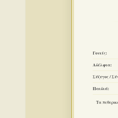
Γονείς:
Αδέλφια:
Σύζυγος / Σύ
Παιδιά:
Τα πεθερικά