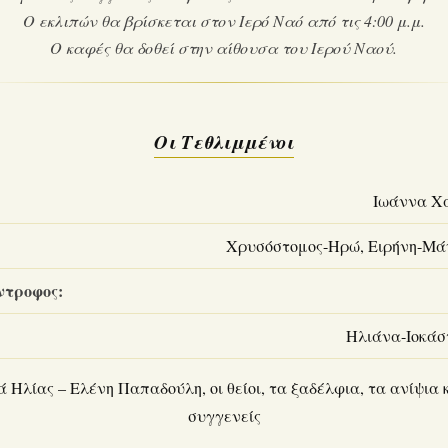
Ο εκλιπών θα βρίσκεται στον Ιερό Ναό από τις 4:00 μ.μ.
Ο καφές θα δοθεί στην αίθουσα του Ιερού Ναού.
Οι Τεθλιμμένοι
Ιωάννα Χ
Χρυσόστομος-Ηρώ, Ειρήνη-Μάν
ντροφος:
Ηλιάνα-Ιοκάσ
 Ηλίας – Ελένη Παπαδούλη, οι θείοι, τα ξαδέλφια, τα ανίψια κ
συγγενείς