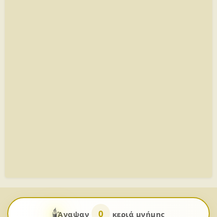
🕯️
0
Άναψαν
κεριά μνήμης