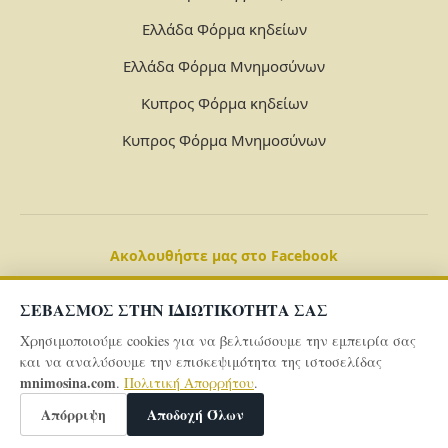
Ελλάδα Φόρμα κηδείων
Ελλάδα Φόρμα Μνημοσύνων
Κυπρος Φόρμα κηδείων
Κυπρος Φόρμα Μνημοσύνων
Ακολουθήστε μας στο Facebook
ΣΕΒΑΣΜΟΣ ΣΤΗΝ ΙΔΙΩΤΙΚΟΤΗΤΑ ΣΑΣ
Χρησιμοποιούμε cookies για να βελτιώσουμε την εμπειρία σας
και να αναλύσουμε την επισκεψιμότητα της ιστοσελίδας
mnimosina.com
.
Πολιτική Απορρήτου
.
© 2026 Powered By
mnimosina.com -
Πολιτική Απορρήτου
Απόρριψη
Αποδοχή Όλων
-
Όροι και Προϋποθέσεις -
Γενικό Aρχείo