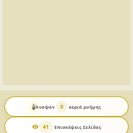
🕯️
0
Άναψαν
κεριά μνήμης
41
Επισκέψεις Σελίδας