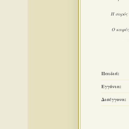
Η σορός
Ο καφές
Παιδιά:
Εγγόνια:
Δισέγγονα: