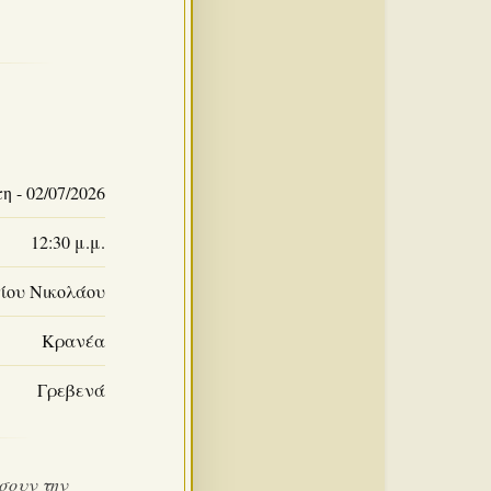
 - 02/07/2026
12:30 μ.μ.
ίου Νικολάου
Κρανέα
Γρεβενά
σουν την