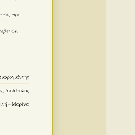
νών, την
ρεβενών.
σιαφογιάννης
ς, Απόστολος
ινή – Μαρίνα