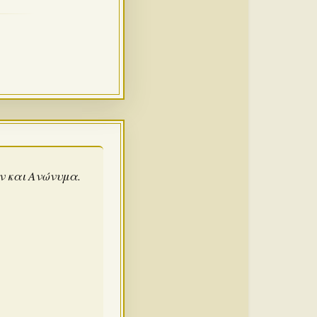
άν και Ανώνυμα.