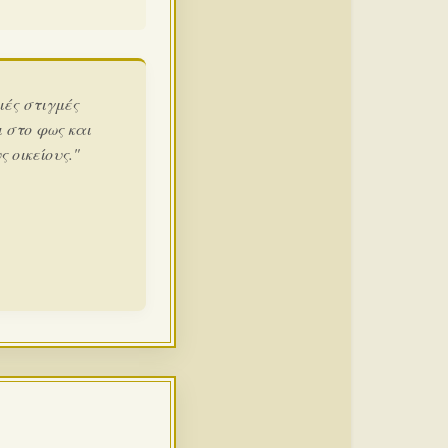
ιές στιγμές
 στο φως και
 οικείους."