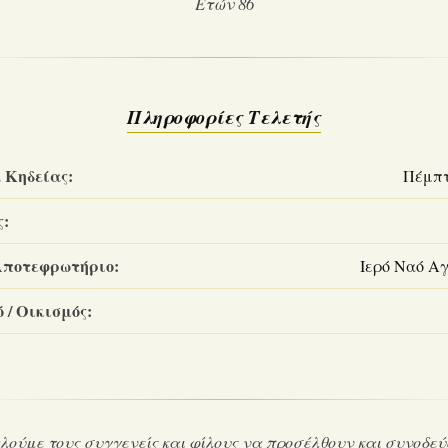
Ετών 86
Πληροφορίες Τελετής
 Κηδείας:
Πέμπτη
ς:
Αποτεφρωτήριο:
Ιερό Ναό Αγ
 / Οικισμός:
ούμε τους συγγενείς και φίλους να προσέλθουν και συνοδεύ