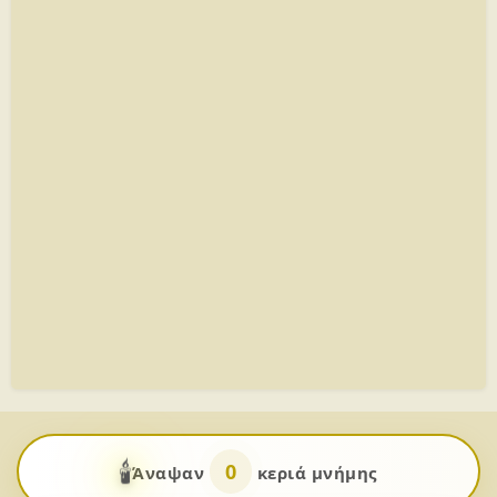
🕯️
0
Άναψαν
κεριά μνήμης