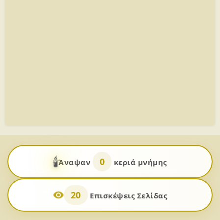
🕯️
0
Άναψαν
κεριά μνήμης
20
Επισκέψεις Σελίδας