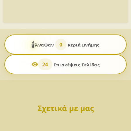
🕯️
0
Άναψαν
κεριά μνήμης
24
Επισκέψεις Σελίδας
Σχετικά με μας