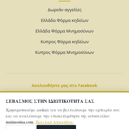
Δωρεάν αγγελίες
Ελλάδα Φόρμα κηδείων
Ελλάδα Φόρμα Μνημοσύνων
Κυπρος Φόρμα κηδείων
Κυπρος Φόρμα Μνημοσύνων
Ακολουθήστε μας στο Facebook
ΣΕΒΑΣΜΟΣ ΣΤΗΝ ΙΔΙΩΤΙΚΟΤΗΤΑ ΣΑΣ
Χρησιμοποιούμε cookies για να βελτιώσουμε την εμπειρία σας
και να αναλύσουμε την επισκεψιμότητα της ιστοσελίδας
mnimosina.com
.
Πολιτική Απορρήτου
.
© 2026 Powered By
mnimosina.com -
Πολιτική Απορρήτου