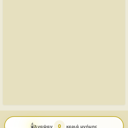
🕯️
0
Άναψαν
κεριά μνήμης