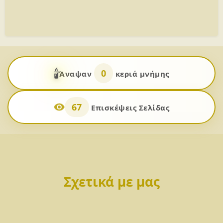
🕯️
0
Άναψαν
κεριά μνήμης
67
Επισκέψεις Σελίδας
Σχετικά με μας