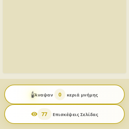
🕯️
0
Άναψαν
κεριά μνήμης
77
Επισκέψεις Σελίδας