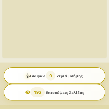
🕯️
0
Άναψαν
κεριά μνήμης
192
Επισκέψεις Σελίδας