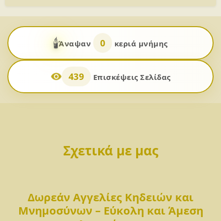
🕯️
0
Άναψαν
κεριά μνήμης
439
Επισκέψεις Σελίδας
Σχετικά με μας
Δωρεάν Αγγελίες Κηδειών και
Μνημοσύνων – Εύκολη και Άμεση