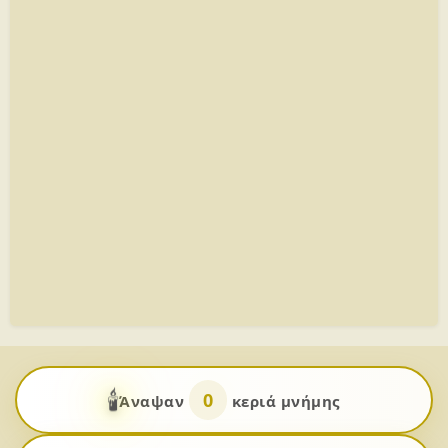
🕯️
0
Άναψαν
κεριά μνήμης