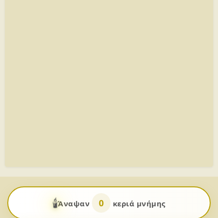
🕯️
0
Άναψαν
κεριά μνήμης