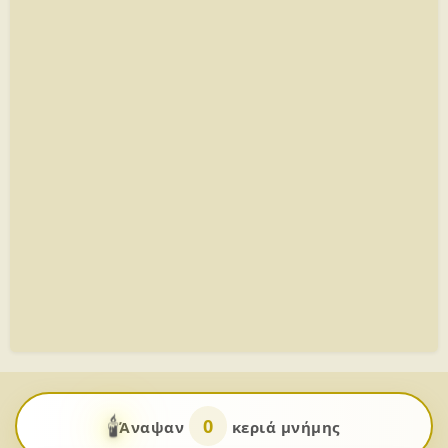
🕯️
0
Άναψαν
κεριά μνήμης