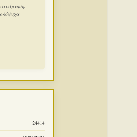
α ανάμνηση.
 ολόψυχα
24414