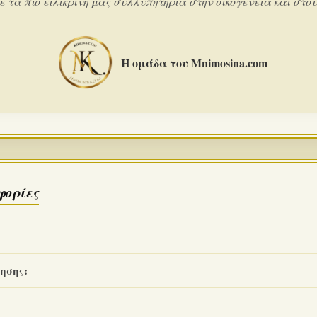
 τα πιο ειλικρινή μας συλλυπητήρια στην οικογένεια και στους
Η ομάδα του Mnimosina.com
φορίες
ησης: