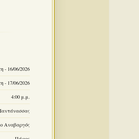
η - 16/06/2026
η - 17/06/2026
4:00 μ.μ.
 Παντάνασσας
το Αναβαργός
Πάφος