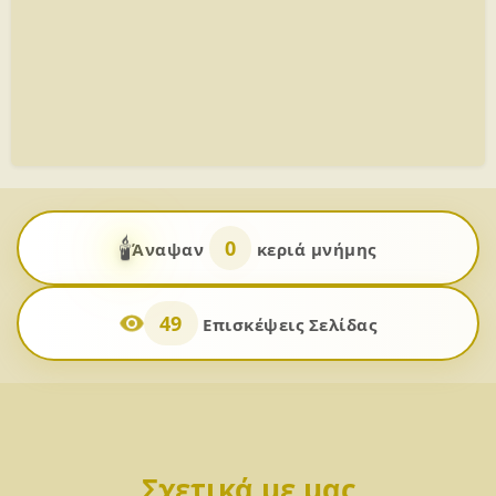
🕯️
0
Άναψαν
κεριά μνήμης
49
Επισκέψεις Σελίδας
Σχετικά με μας