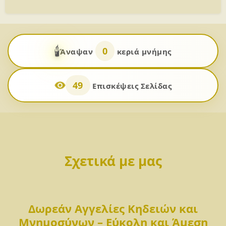
🕯️
0
Άναψαν
κεριά μνήμης
49
Επισκέψεις Σελίδας
Σχετικά με μας
Δωρεάν Αγγελίες Κηδειών και
Μνημοσύνων – Εύκολη και Άμεση