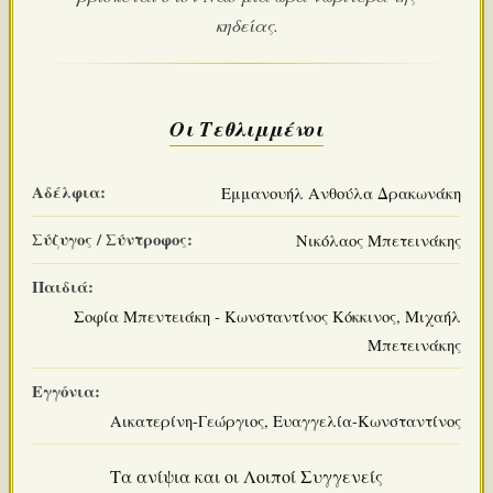
κηδείας.
Οι Τεθλιμμένοι
Αδέλφια:
Εμμανουήλ Ανθούλα Δρακωνάκη
Σύζυγος / Σύντροφος:
Νικόλαος Μπετεινάκης
Παιδιά:
Σοφία Μπεντειάκη - Κωνσταντίνος Κόκκινος, Μιχαήλ
Μπετεινάκης
Εγγόνια:
Αικατερίνη-Γεώργιος, Ευαγγελία-Κωνσταντίνος
Τα ανίψια και οι Λοιποί Συγγενείς