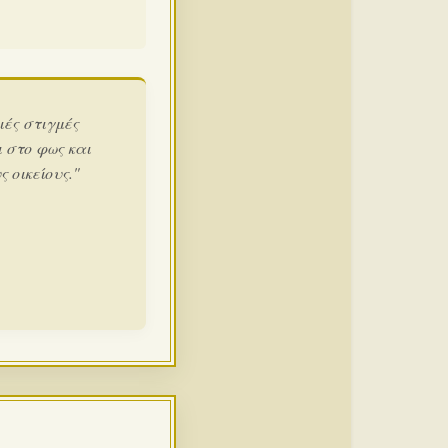
ιές στιγμές
 στο φως και
 οικείους."