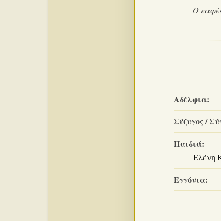
Ο καφές
Αδέλφια:
Σύζυγος / Σύ
Παιδιά:
Ελένη 
Εγγόνια: