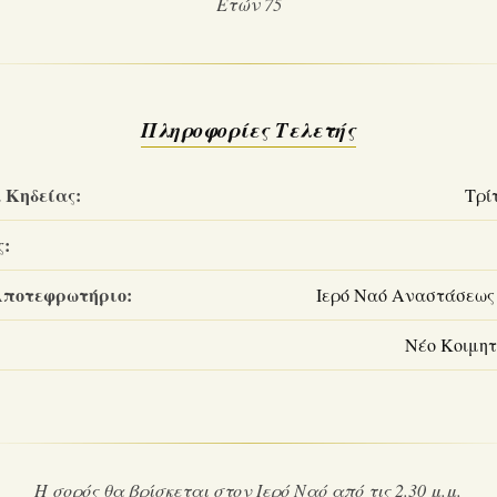
Ετών 75
Πληροφορίες Τελετής
 Κηδείας:
Τρίτ
ς:
Αποτεφρωτήριο:
Ιερό Ναό Αναστάσεως
Νέο Κοιμητ
Η σορός θα βρίσκεται στον Ιερό Ναό από τις 2.30 μ.μ.