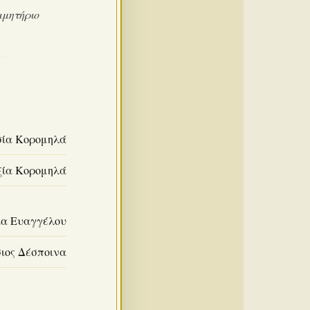
ιμητήριο
σία Κορομηλά
ξία Κορομηλά
ία Ευαγγέλου
ιος Δέσποινα