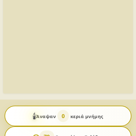
🕯️
0
Άναψαν
κεριά μνήμης