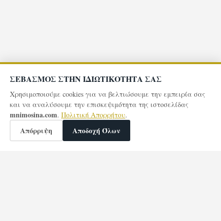
ΣΕΒΑΣΜΟΣ ΣΤΗΝ ΙΔΙΩΤΙΚΟΤΗΤΑ ΣΑΣ
Χρησιμοποιούμε cookies για να βελτιώσουμε την εμπειρία σας
και να αναλύσουμε την επισκεψιμότητα της ιστοσελίδας
mnimosina.com
.
Πολιτική Απορρήτου
.
Απόρριψη
Αποδοχή Όλων
🕯️
0
Άναψαν
κεριά μνήμης
173
Επισκέψεις Σελίδας