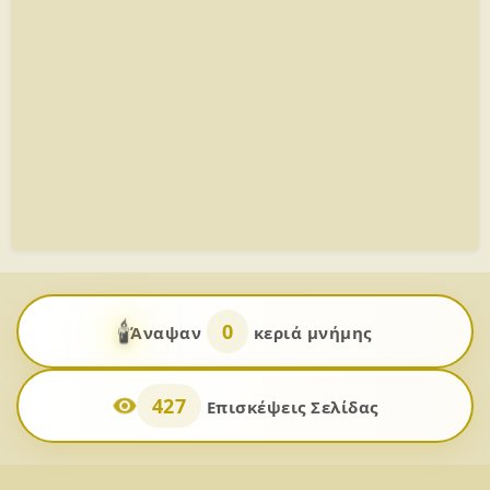
🕯️
0
Άναψαν
κεριά μνήμης
427
Επισκέψεις Σελίδας