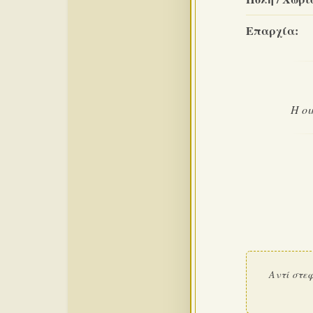
Επαρχία:
Η οι
Αντί στε