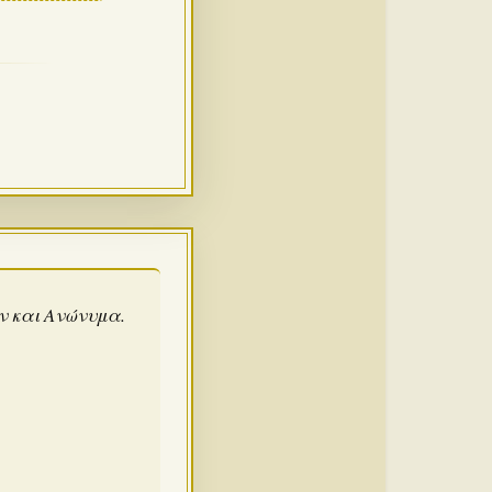
άν και Ανώνυμα.