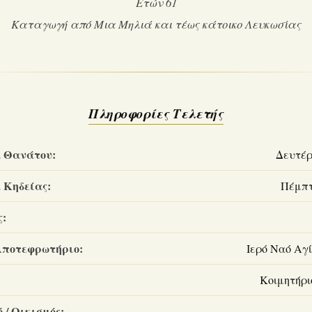
Ετών 61
Καταγωγή από Μια Μηλιά και τέως κάτοικο Λευκωσίας
Πληροφορίες Τελετής
 Θανάτου:
Δευτέρα
 Κηδείας:
Πέμπτη
ς:
Αποτεφρωτήριο:
Ιερό Ναό Αγ
Κοιμητήρι
 / Οικισμός: