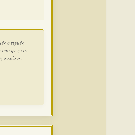
ιές στιγμές
 στο φως και
 οικείους."