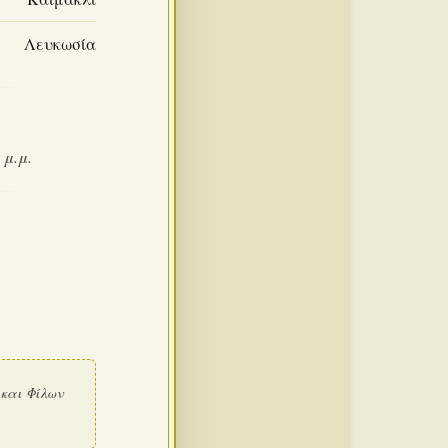
Λευκωσία
 μ.μ.
και Φίλων