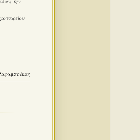
άλων, την
κροταφείου
Ζαραμπούκας