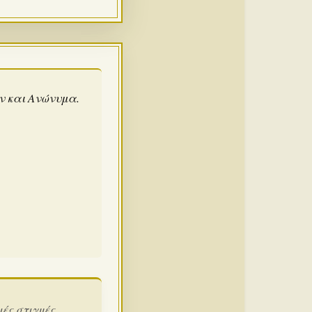
άν και Ανώνυμα.
ιές στιγμές