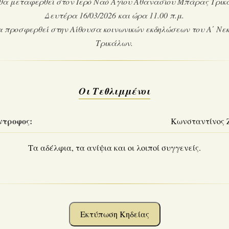
θα μεταφερθεί στον Ιερό Ναό Αγίου Αθανασίου Μπάρας Τρικ
Δευτέρα 16/03/2026 και ώρα 11.00 π.μ.
α προσφερθεί στην Αίθουσα κοινωνικών εκδηλώσεων του Α΄ Νε
Τρικάλων.
Οι Τεθλιμμένοι
ντροφος:
Κωνσταντίνος 
Τα αδέλφια, τα ανίψια και οι λοιποί συγγενείς.
Εκτύπωση Κηδείας