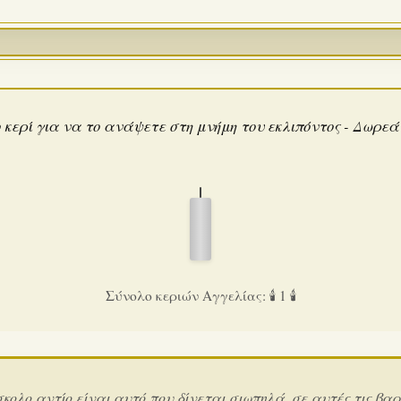
 κερί για να το ανάψετε στη μνήμη του εκλιπόντος - Δωρε
Σύνολο κεριών Αγγελίας: 🕯️ 1 🕯️
σκολο αντίο είναι αυτό που δίνεται σιωπηλά, σε αυτές τις βαρ