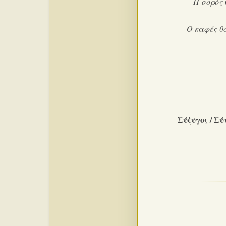
Η σορός 
Ο καφές θ
Σύζυγος / Σύ