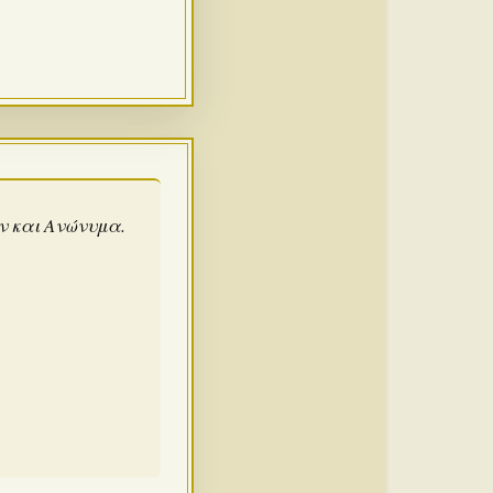
άν και Ανώνυμα.