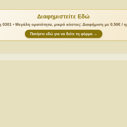
Διαφημιστείτε Εδώ
 0301 • Μεγάλη ορατότητα, μικρό κόστος: Διαφήμιση με 0.50€ / 
Πατήστε εδώ για να δείτε τη φόρμα →