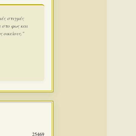
ιές στιγμές
 στο φως και
 οικείους."
25469