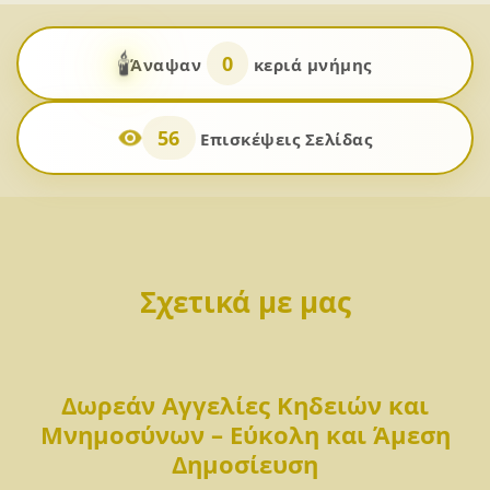
🕯️
0
Άναψαν
κεριά μνήμης
56
Επισκέψεις Σελίδας
Σχετικά με μας
Δωρεάν Αγγελίες Κηδειών και
Μνημοσύνων – Εύκολη και Άμεση
Δημοσίευση