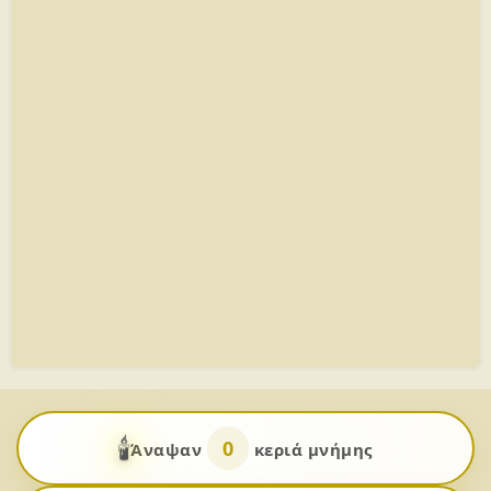
🕯️
0
Άναψαν
κεριά μνήμης