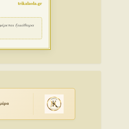
trikalaola.gr
φέρεται ξεκάθαρα
ημέρα