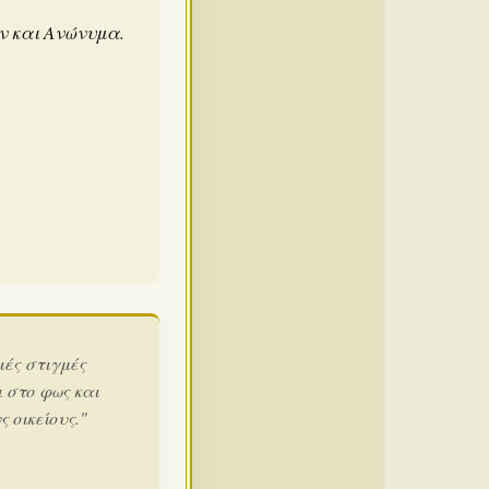
άν και Ανώνυμα.
ιές στιγμές
 στο φως και
 οικείους."