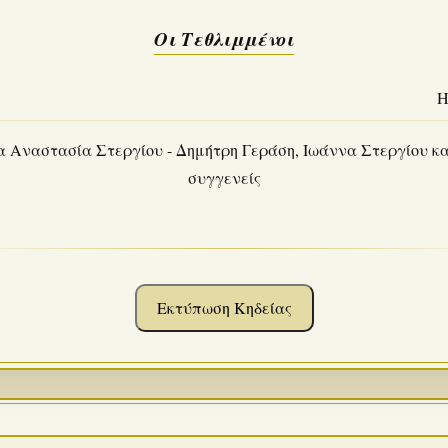
Οι Τεθλιμμένοι
Η
α Αναστασία Στεργίου - Δημήτρη Γεράση, Ιωάννα Στεργίου κα
συγγενείς
Εκτύπωση Κηδείας