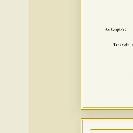
Αδέλφια:
Τα ανίψι