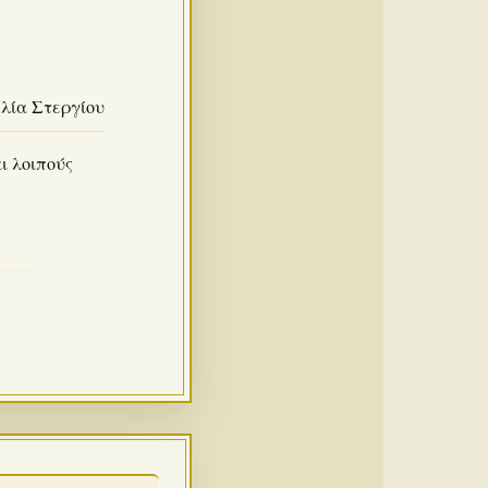
λία Στεργίου
ι λοιπούς