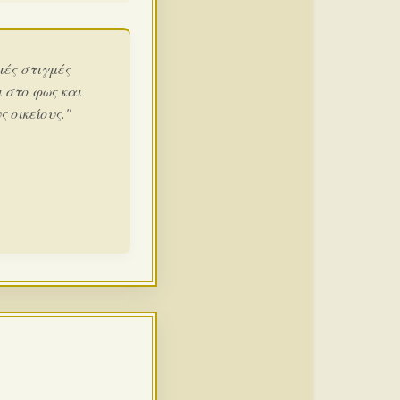
ιές στιγμές
 στο φως και
 οικείους."