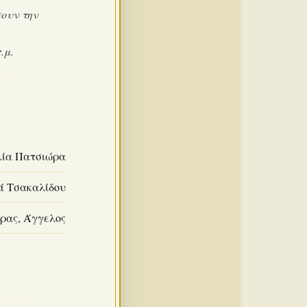
ουν την
.μ.
λία Πατσιώρα
νά Τσακαλίδου
ορας, Άγγελος