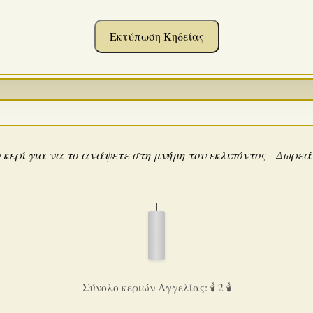
Εκτύπωση Κηδείας
 κερί για να το ανάψετε στη μνήμη του εκλιπόντος - Δωρε
Σύνολο κεριών Αγγελίας: 🕯️ 2 🕯️