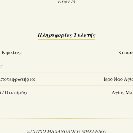
Ετών 74
Πληροφορίες Τελετής
 Κηδείας:
Κυριακ
ς:
Αποτεφρωτήριο:
Ιερό Ναό Αγί
 / Οικισμός:
Αγίας Μο
ΣΥΝΤ/ΧΟ ΜΗΧΑΝΟΛΟΓΟ ΜΗΧΑΝΙΚΟ