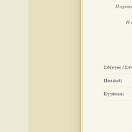
Παρακα
Η 
Σύζυγος / Σύ
Παιδιά:
Εγγόνια: